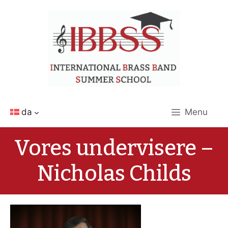
Hop
til
indhold
da
Menu
Vores undervisere –
Nicholas Childs