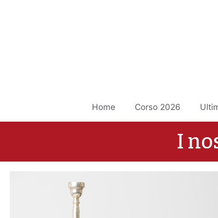
Vai
al
contenuto
Home
Corso 2026
Ulti
I no