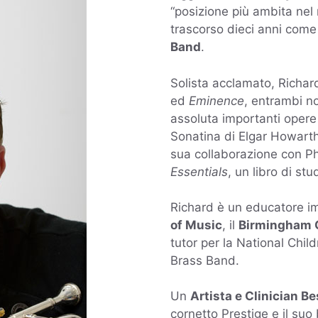
“posizione più ambita nel
trascorso dieci anni come
Band
.
Solista acclamato, Richar
ed
Eminence
, entrambi n
assoluta importanti opere s
Sonatina
di Elgar Howarth
sua collaborazione con Ph
Essentials
, un libro di st
Richard è un educatore i
of Music
, il
Birmingham 
tutor per la National Chil
Brass Band.
Un
Artista e Clinician B
cornetto Prestige e il suo