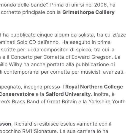
 mondo delle bande”. Prima di unirsi nel 2006, ha
 cornetto principale con la
Grimethorpe Colliery
d ha pubblicato cinque album da solista, tra cui
Blaze
ominati Solo CD dell’anno. Ha eseguito in prima
critte per lui da compositori di spicco, tra cui la
 e il
Concerto per Cornetta
di Edward Gregson. La
ilip Wilby ha anche portato alla pubblicazione di
udi contemporanei per cornetta per musicisti avanzati.
mpegnato, insegna presso il
Royal Northern College
Conservatoire
e la
Salford University
. Inoltre, è
dren’s Brass Band of Great Britain e la Yorkshire Youth
esson
, Richard si esibisce esclusivamente con il
 bocchino RM1 Signature. La sua carriera lo ha