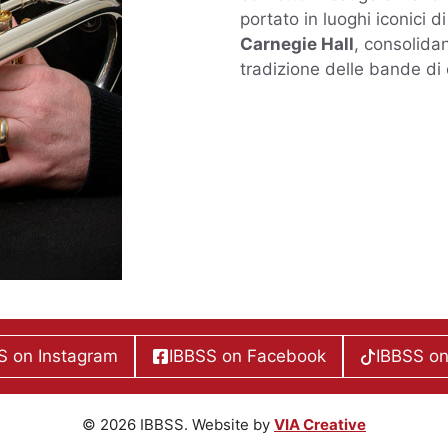
portato in luoghi iconici di
Carnegie Hall
, consolida
tradizione delle bande di 
S on Instagram
IBBSS on Facebook
IBBSS on
© 2026 IBBSS. Website by
VIA Creative