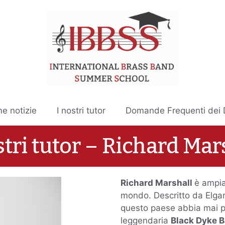
me notizie
I nostri tutor
Domande Frequenti dei D
stri tutor – Richard Mar
Richard Marshall
è ampia
mondo. Descritto da Elgar
questo paese abbia mai pro
leggendaria
Black Dyke 