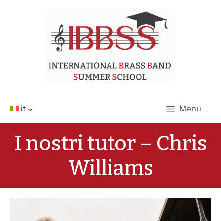
Vai
al
contenuto
it
Menu
I nostri tutor – Chris
Williams