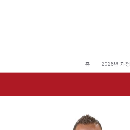
컨
텐
츠
로
건
너
뛰
기
홈
2026년 과